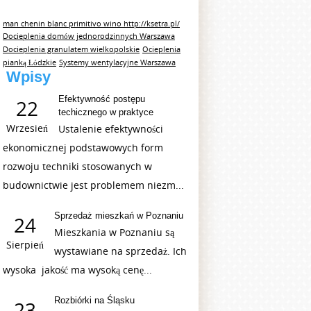
man chenin blanc primitivo wino http://ksetra.pl/
Docieplenia domów jednorodzinnych Warszawa
Docieplenia granulatem wielkopolskie
Ocieplenia
pianką Łódzkie
Systemy wentylacyjne Warszawa
Wpisy
Efektywność postępu
22
techicznego w praktyce
Wrzesień
Ustalenie efektywności
ekonomicznej podstawowych form
rozwoju techniki stosowanych w
budownictwie jest problemem niezm...
Sprzedaż mieszkań w Poznaniu
24
Mieszkania w Poznaniu są
Sierpień
wystawiane na sprzedaż. Ich
wysoka jakość ma wysoką cenę...
Rozbiórki na Śląsku
23