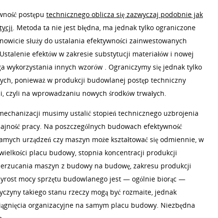
ywność postępu
technicznego oblicza się zazwyczaj podobnie jak
ycji
. Metoda ta nie jest błędna, ma jednak tylko ograniczone
nowicie służy do ustalania efektywności zainwestowanych
Ustalenie efektów w zakresie substytucji materiałów i nowej
a wykorzystania innych wzorów . Ograniczymy się jednak tylko
ych, ponieważ w produkcji budowlanej postęp techniczny
i, czyli na wprowadzaniu nowych środków trwałych.
 mechanizacji musimy ustalić stopień technicznego uzbrojenia
dajność pracy. Na poszczególnych budowach efektywność
samych urządzeń czy maszyn może kształtować się odmiennie, w
 wielkości placu budowy, stopnia koncentracji produkcji
przerzucania maszyn z budowy na budowę, zakresu produkcji
Przyrost mocy sprzętu budowlanego jest — ogólnie biorąc —
yczyny takiego stanu rzeczy mogą być rozmaite, jednak
ociągnięcia organizacyjne na samym placu budowy. Niezbędna