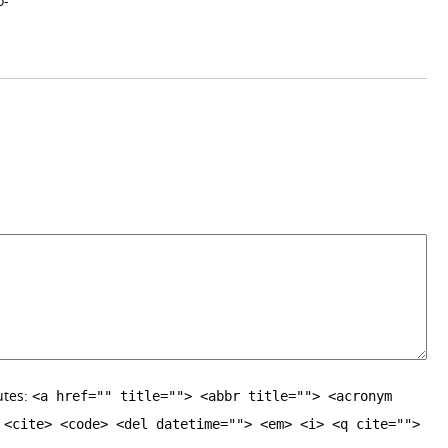
o-
utes:
<a href="" title=""> <abbr title=""> <acronym
 <cite> <code> <del datetime=""> <em> <i> <q cite="">