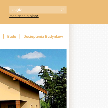
man chenin blanc
Budo
Docieplenia Budynków