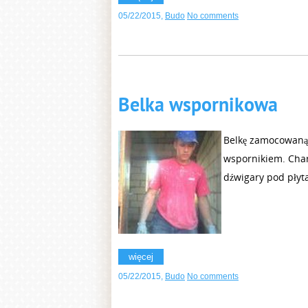
05/22/2015
,
Budo
No comments
Belka wspornikowa
Belkę zamocowaną
wspornikiem. Char
dźwigary pod płyt
więcej
05/22/2015
,
Budo
No comments