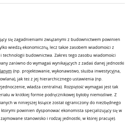
jący się zagadnieniami związanymi z budownictwem powinien
tylko wiedzą ekonomiczną, lecz także zasobem wiadomości z
i i technologii budownictwa. Zakres tego zasobu wiadomości
any zarówno do wymagań wynikających z zadań danej jednostki
wlanym
{np. projektowanie, wykonawstwo, służba inwestycyjna,
wlana), jak też z jej hierarchicznego ustawienia (np.
 zjednoczenie, władza centralna). Rozpiętość wymagań jest tak
eriału w krótkiej formie podręcznikowej byłoby niemożliwe. Z
anych w niniejszej książce został ograniczony do niezbędnego
tórymi powinien dysponować ekonomista specjalizujący się w
ajmowane stanowisko i rodzaj jednostki, w której pracuje).