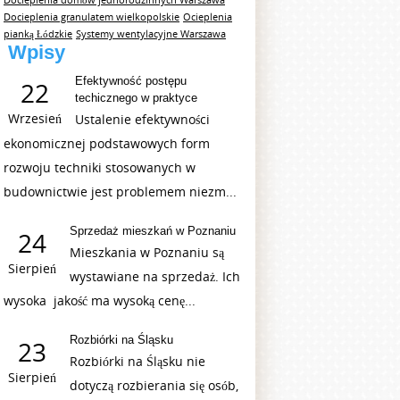
Docieplenia domów jednorodzinnych Warszawa
Docieplenia granulatem wielkopolskie
Ocieplenia
pianką Łódzkie
Systemy wentylacyjne Warszawa
Wpisy
Efektywność postępu
22
techicznego w praktyce
Wrzesień
Ustalenie efektywności
ekonomicznej podstawowych form
rozwoju techniki stosowanych w
budownictwie jest problemem niezm...
Sprzedaż mieszkań w Poznaniu
24
Mieszkania w Poznaniu są
Sierpień
wystawiane na sprzedaż. Ich
wysoka jakość ma wysoką cenę...
Rozbiórki na Śląsku
23
Rozbiórki na Śląsku nie
Sierpień
dotyczą rozbierania się osób,