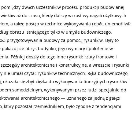
ń pomiędzy dwóch uczestników procesu produkcji budowlanej
le wieków aż do czasu, kiedy dalszy wzrost wymagań użytkowych
om, a także postęp w technice wykonywania robót, uniemożliwił
ług obrazu istniejącego tylko w umyśle budowniczego.
ość przygotowywania budowy za pomocą rysunków. Były to
y pokazujące obrys budynku, jego wymiary i położenie w
nia. Później doszły do tego inne rysunki: rzuty frontowe i
 szczegóły architektoniczne i konstrukcyjne, a wreszcie i rysunki
ry nie umiał czytać rysunków technicznych. Ręka budowniczego,
j, okazała się zbyt ciężka do wykonywania finezyjnych rysunków i
wodem samodzielnym, wykonywanym przez ludzi specjalnie do
jektowania architektonicznego — uznanego za jedną z gałęzi
, który pozostał rzemieślnikiem, było zgodne z tendencjami