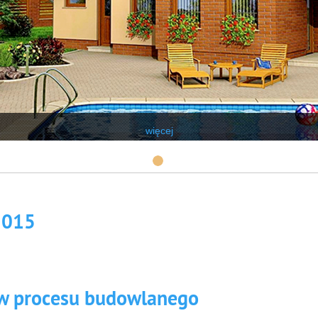
więcej
2015
ów procesu budowlanego