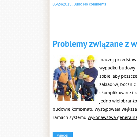
05/24/2015
,
Budo
No comments
Problemy związane z w
Inaczej przedstaw
wypadku budowy k
sobie, aby poszcz
zakładów, bocznic
skomplikowane i r
jedno wielobranż
budowie kombinatu występowała większa l
ramach systemu
wykonawstwa generaln
więcej