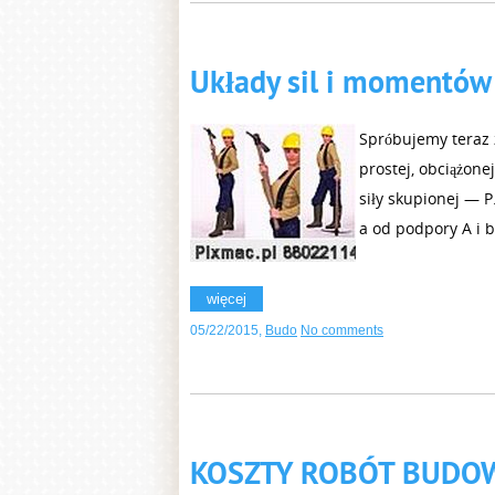
Układy sil i momentów 
Spróbujemy teraz 
prostej, obciążonej
siły skupionej — P
a od podpory A i 
więcej
05/22/2015
,
Budo
No comments
KOSZTY ROBÓT BUDO