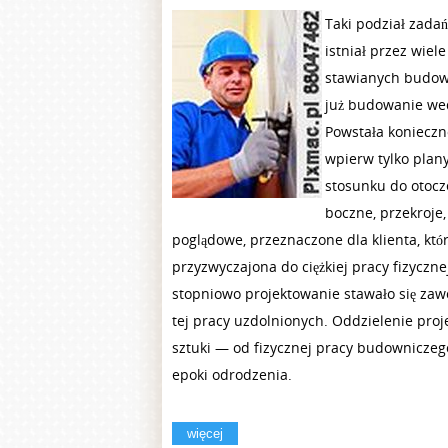
Taki podział zada
istniał przez wie
stawianych budowl
już budowanie wed
Powstała konieczn
wpierw tylko plan
stosunku do otocze
boczne, przekroje,
poglądowe, przeznaczone dla klienta, któ
przyzwyczajona do ciężkiej pracy fizyczne
stopniowo projektowanie stawało się za
tej pracy uzdolnionych. Oddzielenie pro
sztuki — od fizycznej pracy budowniczego
epoki odrodzenia.
więcej