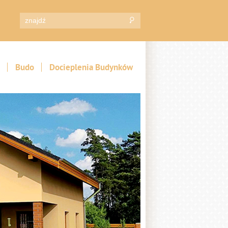
Budo
Docieplenia Budynków