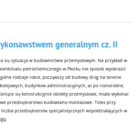
ykonawstwem generalnym cz. II
ia się sytuacja w budownictwie przemysłowym. Na przykład w
ombinatu petrochemicznego w Płocku nie sposób wyobrazić
ególne rodzaje robót, począwszy od budowy dróg na terenie
 kolejowych, budynków administracyjnych, aż po różnorodne,
óżniące się konstrukcyjnie obiekty przemysłowe, miało wykonać
owe przedsiębiorstwo budowlano-montażowe. Toteż przy
iczba przedsiębiorstw specjalistycznych współdziałających w
ego
.