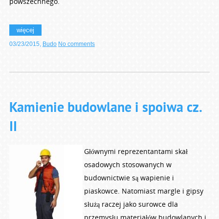
powszechnego.
więcej
03/23/2015
,
Budo
No comments
Kamienie budowlane i spoiwa cz.
II
Głównymi reprezentantami skał
osadowych stosowanych w
budownictwie są wapienie i
piaskowce. Natomiast margle i gipsy
służą raczej jako surowce dla
przemysłu materiałów budowlanych i