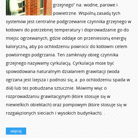
grzejnego” na: wodne, parowe i
powietrzne. Wspólną zasadą tych
systemów jest centralne podgrzewanie czynnika grzejnego w
kotłowni do potrzebnej temperatury i doprowadzanie go do
miejsc ogrzewanych, gdzie oddaje on przeniesioną energię
kaloryczną, aby po ochłodzeniu powrócić do kotłowni celem
powtórnego podgrzania. Ten zamknięty obieg czynnika
grzejnego nazywamy cyrkulacją. Cyrkulacja może być
spowodowana naturalnym działaniem grawitacji (woda
ogrzana jest lżejsza i podnosi się, a .po ochłodzeniu spada w
dół) lub też pobudzana sztucznie. Mówimy więc o
rozprowadzaniu grawitacyjnym (które stosuje się w
niewielkich obiektach) oraz pompowym (które stosuje się w
rozgałęzionych sieciach i wysokich budynkach). .
więcej