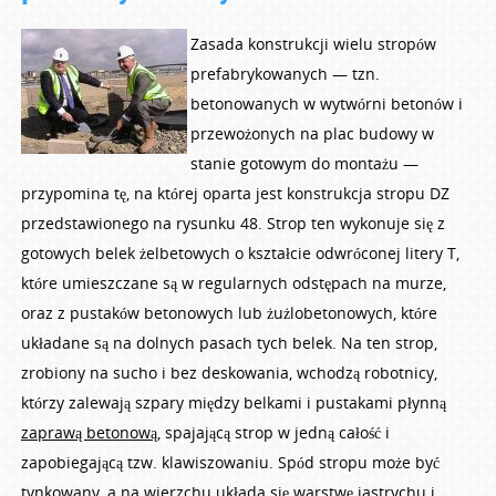
Zasada konstrukcji wielu stropów
prefabrykowanych — tzn.
betonowanych w wytwórni betonów i
przewożonych na plac budowy w
stanie gotowym do montażu —
przypomina tę, na której oparta jest konstrukcja stropu DZ
przedstawionego na rysunku 48. Strop ten wykonuje się z
gotowych belek żelbetowych o kształcie odwróconej litery T,
które umieszczane są w regularnych odstępach na murze,
oraz z pustaków betonowych lub żużlobetonowych, które
układane są na dolnych pasach tych belek. Na ten strop,
zrobiony na sucho i bez deskowania, wchodzą robotnicy,
którzy zalewają szpary między belkami i pustakami płynną
zaprawą betonową
, spajającą strop w jedną całość i
zapobiegającą tzw. klawiszowaniu. Spód stropu może być
tynkowany, a na wierzchu układa się warstwę jastrychu i