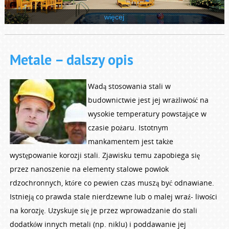
więcej
Metale – dalszy opis
Wadą stosowania stali w
budownictwie jest jej wrażliwość na
wysokie temperatury powstające w
czasie pożaru. Istotnym
mankamentem jest także
występowanie korozji stali. Zjawisku temu zapobiega się
przez nanoszenie na elementy stalowe powłok
rdzochronnych, które co pewien czas muszą być odnawiane.
Istnieją co prawda stale nierdzewne lub o malej wraź- liwości
na korozję. Uzyskuje się je przez wprowadzanie do stali
dodatków innych metali (np. niklu) i poddawanie jej