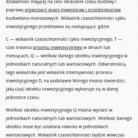
działalności mającej na celu skracanie czasu budowy i
poprawę
organizacji pracy inwestorów i przedsiębiorstw
budowlano-montażowych. Wskaźnik czasochłonności cyklu
inwestycyjnego przedstawia się następująco: gdzie:
C — wskaźnik czasochłonności cyklu inwestycyjnego, T —
czas trwania
procesu inwestycyjnego
w dniach lub
miesiącach, Q — wielkość danego obiektu inwestycyjnego w
jednostkach naturalnych lub wartościowych. Odwrotnością
tego wskaźnika jest wskaźnik intensywności procesu
inwestycyjnego D, na podstawie którego można stwierdzić,
jaką część obiektu inwestycyjnego wykonuje się w danej
jednostce czasu:
Wielkość obiektu inwestycyjnego Q można wyrazić w
jednostkach naturalnych lub wartościowych. Wielkość danego
obiektu może być ustalona również w jednostkach
wartościowych. Wskaźnik czasochłonności będzie wówczas